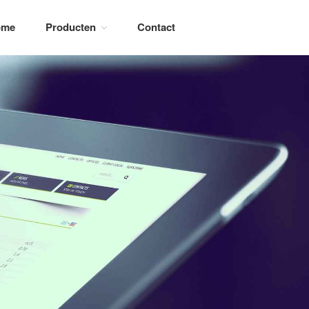
ome
Producten
Contact
Home
Producten
Stappenmotor doseerpompen
Motorgedreven doseerpompen
Elektromagnetische
doseerpompen
Chloordioxide generatoren
Meet- en regelapparatuur
Sensoren en elektrodes
Watermeters
Accessoires
Contact