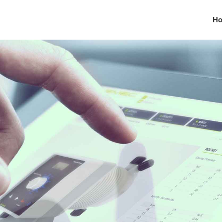
H
elux.nl