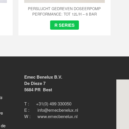
PERSLUCHT GEDREVEN DOSEERPOMP
PERFORMANCE: TOT 12L/H – 6 BAR
R SERIES
Emec Benelux B.V.
De Dieze 7
5684 PR Best
ts
T : +31(0) 499 330050
E : info@emecbenelux.nl
we
W : www.emecbenelux.nl
 de